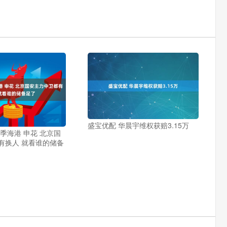
盛宝优配 华晨宇维权获赔3.15万
季海港 申花 北京国
有换人 就看谁的储备