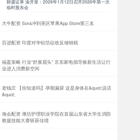
财盛证券 渝开发：2026年1月12日召开2026年第一次
临时股东会
大牛配资 Sora冲到美区苹果App Store第三名
百进配资 印度对华铝箔征收反倾销税
福盈策略 行业“舒展眉头” 京东家电倡导焕新生活让行
业进入消费新空间
老钱庄 【你知道吗】孕期漏尿 这是身体在&quot;说话
&quot;
海会配资 潍坊护理职业学院在首届山东省大学生消防
救援技能大赛斩获佳绩