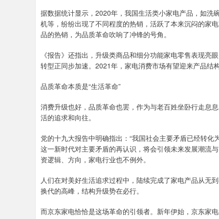
据数据统计显示，2020年，我国生活类小家电产品，如
机等，纷纷出现了不同程度的热销，活跃了本来沉闷的家电
品的热销，为品质革命吹响了冲锋的号角。
《报告》还指出，升级类商品和细分功能家电零售表现亮眼
转型正同步加速。2021年，家电消费市场有望迎来产品
品质革命本质是“生活革命”
消费升级也好，品质革命也罢，作为与老百姓坐卧行走息息
活的追求和向往。
党的十九大报告中明确指出：“我国社会主要矛盾已经转化
这一新时代对主要矛盾的再认识，将会引领未来发展潮流与
资逻辑、方向，家电行业也不例外。
人们在对美好生活追求过程中，陆续完成了家电产品从无到
换代的高峰，结构升级势在必行。
而京东家电恰恰是这场革命的引领者。新年伊始，京东家电