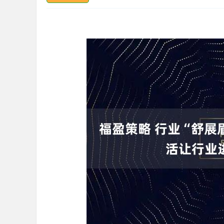
深证成指
14311.01
.68
1.02%
200.89
1