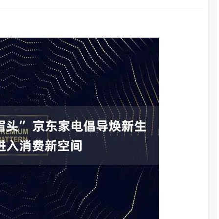
沪深300
4694.44
.42%
43.13
0.93%