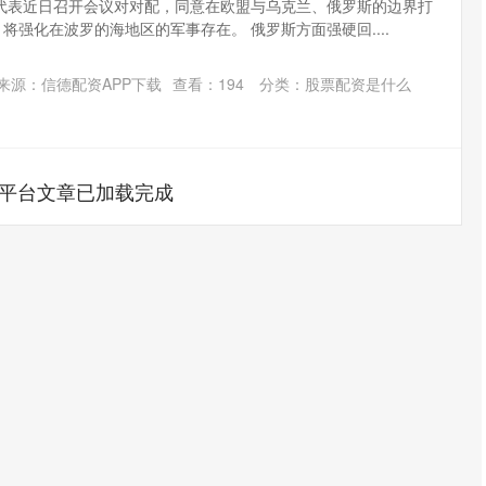
代表近日召开会议对对配，同意在欧盟与乌克兰、俄罗斯的边界打
将强化在波罗的海地区的军事存在。 俄罗斯方面强硬回....
来源：信德配资APP下载
查看：
194
分类：
股票配资是什么
平台文章已加载完成
证成指
14110.12
沪深300
-34.08
-0.24%