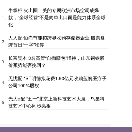
牛掌柜 火出圈！美的专属欧洲市场空调成爆
款，“全球经营”不是简单出口而是能力体系全球
1、
化
人人配 恒尚节能拟跨界收购存储器企业 股票复
2、
牌首日“一字”涨停
长富资本 3名高管“自掏腰包”增持，山东钢铁股
3、
价颓势能否挽回？
无忧配 *ST明德拟花费1.90亿元收购蓝帆医疗子
4、
公司100%股权
光大e配 “五一”北京上新科技艺术大展，鸟巢科
5、
技艺术中心同步亮相