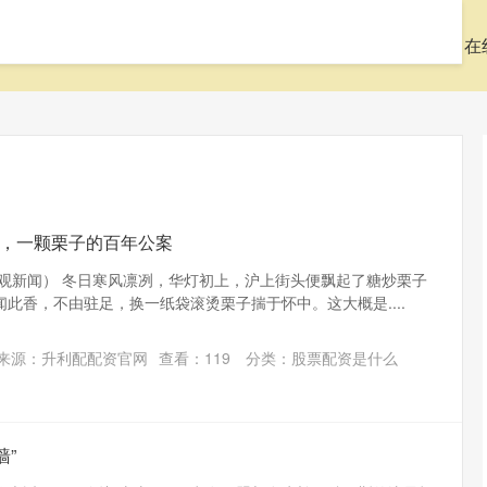
高忆管理配资平台
配资炒股官网
股票配资是什么
在
”，一颗栗子的百年公案
上观新闻） 冬日寒风凛冽，华灯初上，沪上街头便飘起了糖炒栗子
此香，不由驻足，换一纸袋滚烫栗子揣于怀中。这大概是....
来源：升利配配资官网
查看：
119
分类：
股票配资是什么
墙”