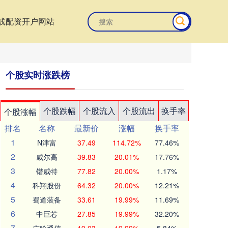
线配资开户网站
个股实时涨跌榜
个股跌幅
个股流入
个股流出
换手率
个股涨幅
排名
名称
最新价
涨幅
换手率
1
N津富
37.49
114.72%
77.46%
2
威尔高
39.83
20.01%
17.76%
3
锴威特
77.82
20.00%
1.17%
4
科翔股份
64.32
20.00%
12.21%
5
蜀道装备
33.61
19.99%
11.69%
6
中巨芯
27.85
19.99%
32.20%
7