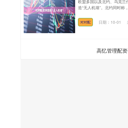
欧盟多国以及北约、乌克兰
造“无人机墙”。北约同时称，
日期：10-01
对对配
高忆管理配资
上证指数
3900.35
深
21.92
0.57%