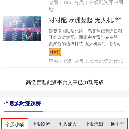
查看：
122
分类：
在线配资开户网
站
对对配 欧洲竖起“无人机墙”
欧盟多国以及北约、乌克兰代表近日召
开会议对对配，同意在欧盟与乌克兰、
俄罗斯的边界打造“无人机墙”。北约同时
称，将强化在波罗的海地区的军事存
对对配
在。 俄罗斯方面强硬回....
查看：
195
分类：
股票配资是什么
高忆管理配资平台文章已加载完成
个股实时涨跌榜
个股跌幅
个股流入
个股流出
换手率
个股涨幅