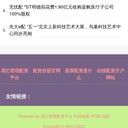
无忧配 *ST明德拟花费1.90亿元收购蓝帆医疗子公司
4、
100%股权
光大e配 “五一”北京上新科技艺术大展，鸟巢科技艺术中
5、
心同步亮相
高忆管理配资
配资炒股官网
股票配资是什
在线配资开户
平台
么
网站
友情链接：
Powered by
高忆管理配资平台
RSS地图
HTML地图
Copyright
© 2013-2025