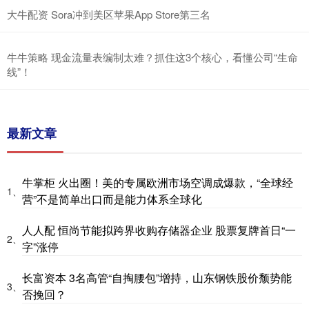
大牛配资 Sora冲到美区苹果App Store第三名
牛牛策略 现金流量表编制太难？抓住这3个核心，看懂公司“生命
线”！
最新文章
牛掌柜 火出圈！美的专属欧洲市场空调成爆款，“全球经
1、
营”不是简单出口而是能力体系全球化
人人配 恒尚节能拟跨界收购存储器企业 股票复牌首日“一
2、
字”涨停
长富资本 3名高管“自掏腰包”增持，山东钢铁股价颓势能
3、
否挽回？